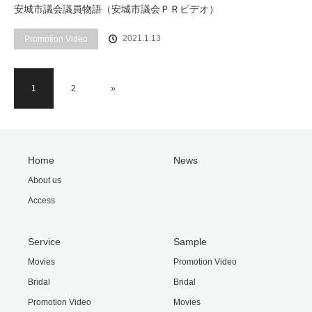
安城市議会議員物語（安城市議会ＰＲビデオ）
2021.1.13
Promotion Video
1
2
»
Home
News
About us
Access
Service
Sample
Movies
Promotion Video
Bridal
Bridal
Promotion Video
Movies