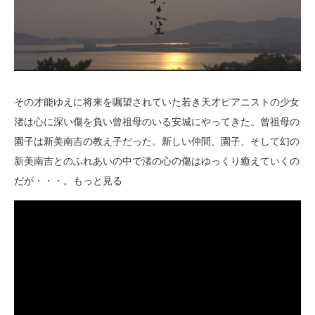
その才能ゆえに将来を嘱望されていた若き天才ピアニストの少女
渚は心に深い傷を負い曾祖母のいる安城にやってきた。曾祖母の
園子は新美南吉の教え子だった。新しい仲間、園子、そして幻の
新美南吉とのふれあいの中で渚の心の傷はゆっくり癒えていくの
だが・・・。もっと見る